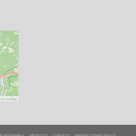
nStreetMap
E ARTIGIANALE
PRODOTTI
CONTATTI
PRIVACY COOKIES POLICY