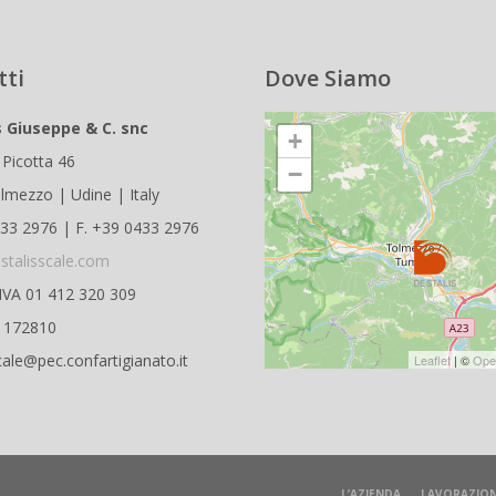
tti
Dove Siamo
s Giuseppe & C. snc
+
 Picotta 46
−
lmezzo | Udine | Italy
433 2976 | F. +39 0433 2976
stalisscale.com
.IVA 01 412 320 309
D 172810
cale@pec.confartigianato.it
Leaflet
| ©
Ope
L’AZIENDA
LAVORAZION