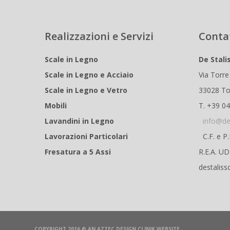
Realizzazioni e Servizi
Conta
Scale in Legno
De Stali
Scale in Legno e Acciaio
Via Torre
Scale in Legno e Vetro
33028 To
Mobili
T. +39 0
Lavandini in Legno
info@de
Lavorazioni Particolari
C.F. e P
Fresatura a 5 Assi
R.E.A. U
destaliss
COPYRIGHT 2016 © AN
AZTEC DESIGN CLINIK
WEBSITE.