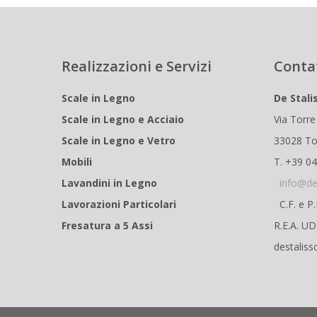
Realizzazioni e Servizi
Conta
Scale in Legno
De Stali
Scale in Legno e Acciaio
Via Torre
Scale in Legno e Vetro
33028 To
Mobili
T. +39 0
Lavandini in Legno
info@de
Lavorazioni Particolari
C.F. e P
Fresatura a 5 Assi
R.E.A. U
destaliss