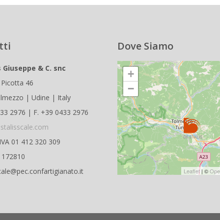
tti
Dove Siamo
s Giuseppe & C. snc
+
 Picotta 46
−
lmezzo | Udine | Italy
433 2976 | F. +39 0433 2976
stalisscale.com
.IVA 01 412 320 309
D 172810
cale@pec.confartigianato.it
Leaflet
| ©
Ope