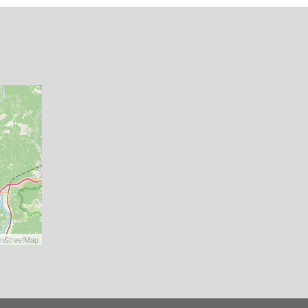
nStreetMap