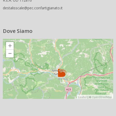
R.E.A. UD 172810
destalisscale@pec.confartigianato.it
Dove Siamo
+
−
Leaflet
| ©
OpenStreetMap