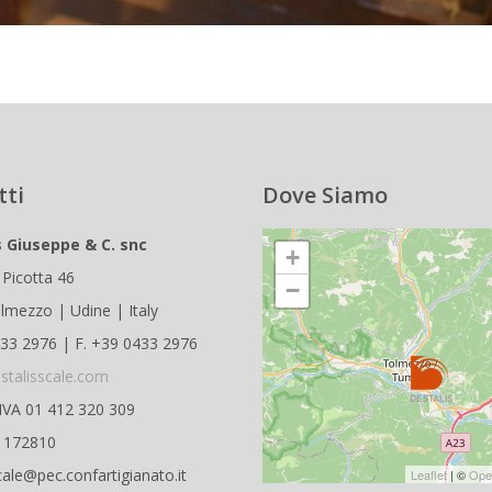
tti
Dove Siamo
s Giuseppe & C. snc
+
 Picotta 46
−
lmezzo | Udine | Italy
433 2976 | F. +39 0433 2976
stalisscale.com
.IVA 01 412 320 309
D 172810
cale@pec.confartigianato.it
Leaflet
| ©
Ope