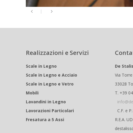
Realizzazioni e Servizi
Conta
Scale in Legno
De Stali
Scale in Legno e Acciaio
Via Torre
Scale in Legno e Vetro
33028 To
Mobili
T. +39 0
Lavandini in Legno
info@de
Lavorazioni Particolari
C.F. e P
Fresatura a 5 Assi
R.E.A. U
destaliss