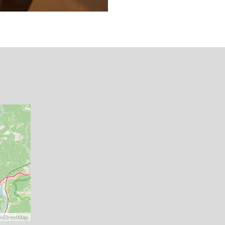
nStreetMap