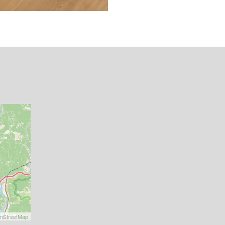
nStreetMap