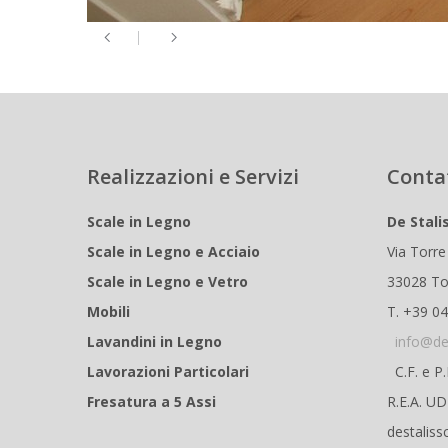
Realizzazioni e Servizi
Conta
Scale in Legno
De Stali
Scale in Legno e Acciaio
Via Torre
Scale in Legno e Vetro
33028 To
Mobili
T. +39 0
Lavandini in Legno
info@de
Lavorazioni Particolari
C.F. e P
Fresatura a 5 Assi
R.E.A. U
destaliss