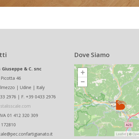
tti
Dove Siamo
s Giuseppe & C. snc
+
 Picotta 46
−
lmezzo | Udine | Italy
433 2976 | F. +39 0433 2976
stalisscale.com
.IVA 01 412 320 309
D 172810
cale@pec.confartigianato.it
Leaflet
| ©
Ope