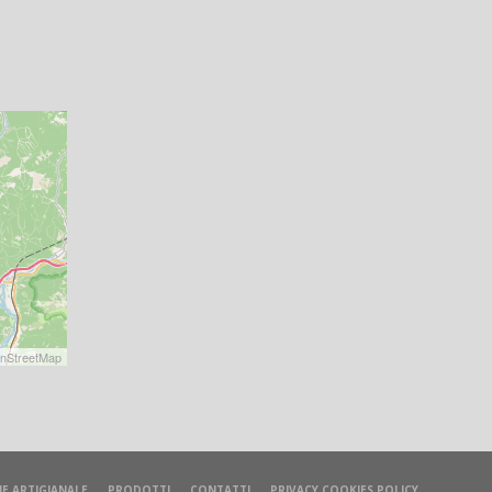
nStreetMap
E ARTIGIANALE
PRODOTTI
CONTATTI
PRIVACY COOKIES POLICY