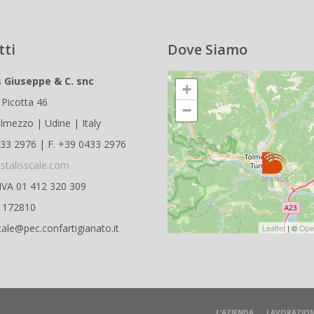
tti
Dove Siamo
s Giuseppe & C. snc
+
 Picotta 46
−
lmezzo | Udine | Italy
433 2976 | F. +39 0433 2976
stalisscale.com
.IVA 01 412 320 309
D 172810
cale@pec.confartigianato.it
Leaflet
| ©
Ope
L’AZIENDA
LAVORAZION