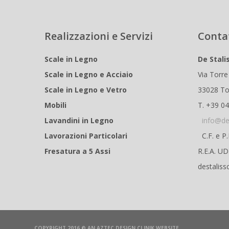
Realizzazioni e Servizi
Conta
Scale in Legno
De Stali
Scale in Legno e Acciaio
Via Torre
Scale in Legno e Vetro
33028 To
Mobili
T. +39 0
Lavandini in Legno
info@de
Lavorazioni Particolari
C.F. e P
Fresatura a 5 Assi
R.E.A. U
destaliss
COPYRIGHT 2016 © AN
AZTEC DESIGN CLINIK
WEBSITE.