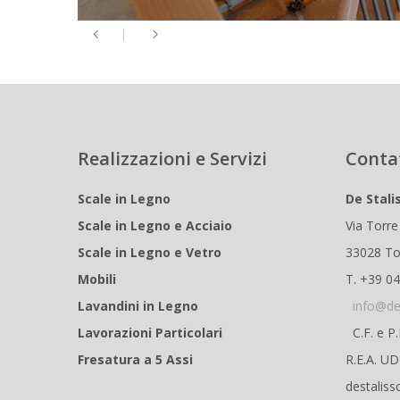
Realizzazioni e Servizi
Conta
Scale in Legno
De Stali
Scale in Legno e Acciaio
Via Torre
Scale in Legno e Vetro
33028 To
Mobili
T. +39 0
Lavandini in Legno
info@de
Lavorazioni Particolari
C.F. e P
Fresatura a 5 Assi
R.E.A. U
destaliss