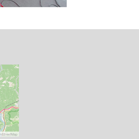
nStreetMap