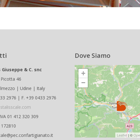
tti
Dove Siamo
s Giuseppe & C. snc
+
 Picotta 46
−
lmezzo | Udine | Italy
433 2976 | F. +39 0433 2976
stalisscale.com
.IVA 01 412 320 309
D 172810
cale@pec.confartigianato.it
Leaflet
| ©
Ope