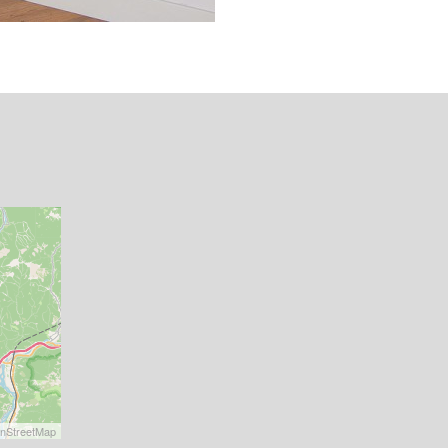
nStreetMap