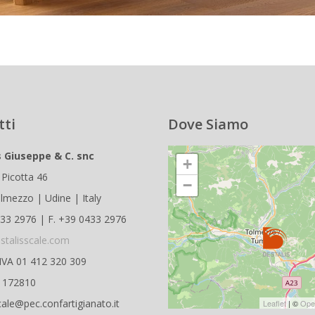
tti
Dove Siamo
s Giuseppe & C. snc
+
 Picotta 46
−
lmezzo | Udine | Italy
433 2976 | F. +39 0433 2976
stalisscale.com
.IVA 01 412 320 309
D 172810
cale@pec.confartigianato.it
Leaflet
| ©
Ope