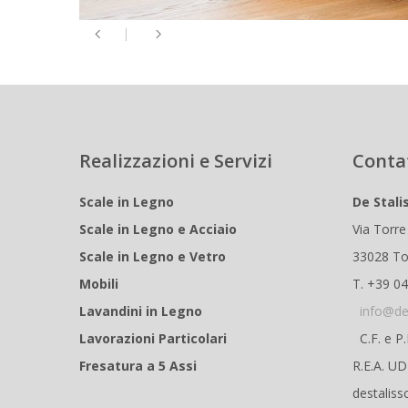
Realizzazioni e Servizi
Conta
Scale in Legno
De Stali
Scale in Legno e Acciaio
Via Torre
Scale in Legno e Vetro
33028 To
Mobili
T. +39 0
Lavandini in Legno
info@de
Lavorazioni Particolari
C.F. e P
Fresatura a 5 Assi
R.E.A. U
destaliss