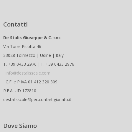
Contatti
De Stalis Giuseppe & C. snc
Via Torre Picotta 46
33028 Tolmezzo | Udine | Italy
T. +39 0433 2976 | F. +39 0433 2976
info@destalisscale.com
C.F. e P.IVA 01 412 320 309
R.E.A. UD 172810
destalisscale@pec.confartigianato.it
Dove Siamo