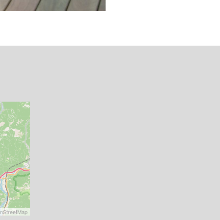
nStreetMap