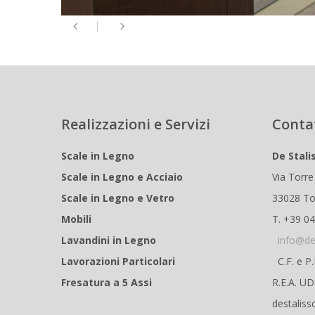
Realizzazioni e Servizi
Conta
Scale in Legno
De Stali
Scale in Legno e Acciaio
Via Torre
Scale in Legno e Vetro
33028 To
Mobili
T. +39 0
Lavandini in Legno
info@de
Lavorazioni Particolari
C.F. e P
Fresatura a 5 Assi
R.E.A. U
destaliss