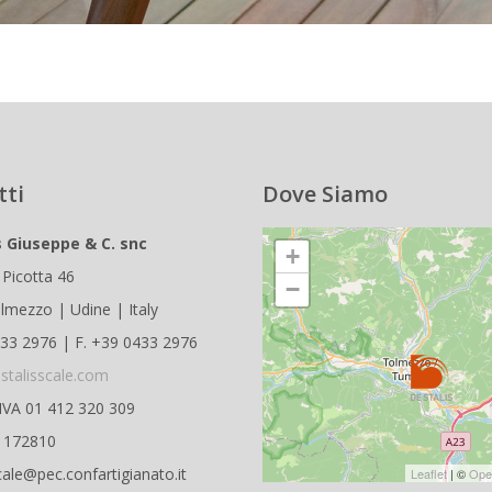
tti
Dove Siamo
s Giuseppe & C. snc
+
 Picotta 46
−
lmezzo | Udine | Italy
433 2976 | F. +39 0433 2976
stalisscale.com
.IVA 01 412 320 309
D 172810
cale@pec.confartigianato.it
Leaflet
| ©
Ope