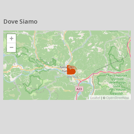
Dove Siamo
+
−
Leaflet
| ©
OpenStreetMap