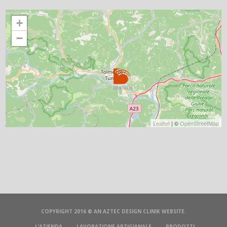
+
−
Leaflet
| ©
OpenStreetMap
COPYRIGHT 2016 © AN
AZTEC DESIGN CLINIK
WEBSITE.
L’AZIENDA
LAVORAZIONE ARTIGIANALE
PRODOTTI