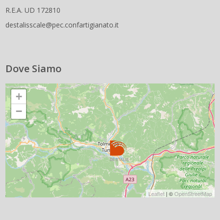
R.E.A. UD 172810
destalisscale@pec.confartigianato.it
Dove Siamo
+
−
Leaflet
| ©
OpenStreetMap