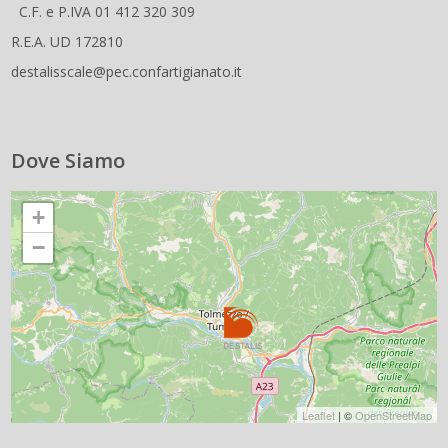
C.F. e P.IVA 01 412 320 309
R.E.A. UD 172810
destalisscale@pec.confartigianato.it
Dove Siamo
+
−
Leaflet
| ©
OpenStreetMap