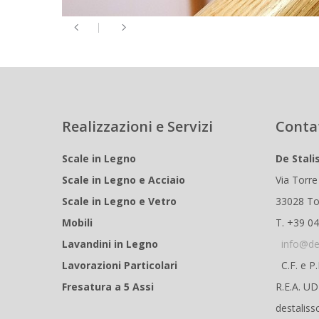
Realizzazioni e Servizi
Conta
Scale in Legno
De Stali
Scale in Legno e Acciaio
Via Torre
Scale in Legno e Vetro
33028 To
Mobili
T. +39 0
Lavandini in Legno
info@de
Lavorazioni Particolari
C.F. e P
Fresatura a 5 Assi
R.E.A. U
destaliss