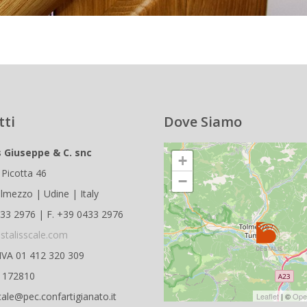
tti
Dove Siamo
s Giuseppe & C. snc
+
 Picotta 46
−
lmezzo | Udine | Italy
433 2976 | F. +39 0433 2976
stalisscale.com
.IVA 01 412 320 309
D 172810
cale@pec.confartigianato.it
Leaflet
| ©
Ope