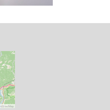
nStreetMap